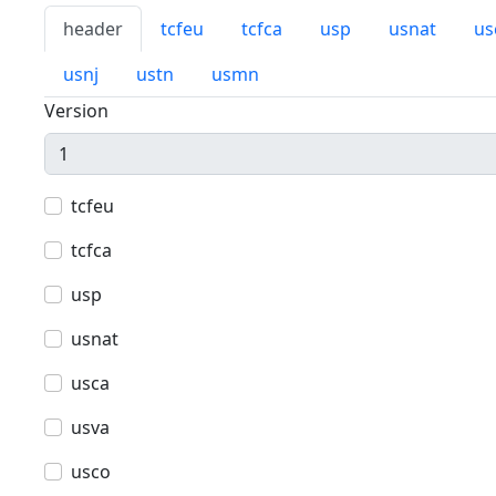
header
tcfeu
tcfca
usp
usnat
us
usnj
ustn
usmn
Version
tcfeu
tcfca
usp
usnat
usca
usva
usco