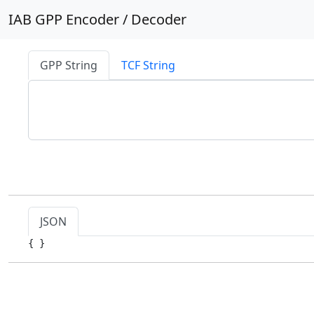
IAB GPP Encoder / Decoder
GPP String
TCF String
JSON
{ }