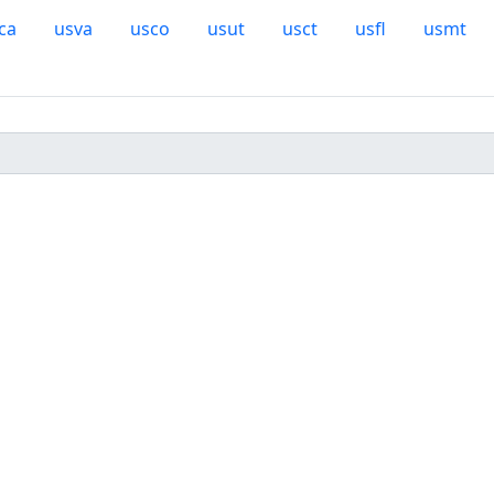
ca
usva
usco
usut
usct
usfl
usmt